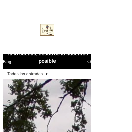
pfoggtravel@gmail.com
Phileas Fogg Travel
Tú lo sueñas, nosotros lo hacemos
posible
Blog
Todas las entradas
Todas las entradas
Francia
Cataluña
África
España
Portugal