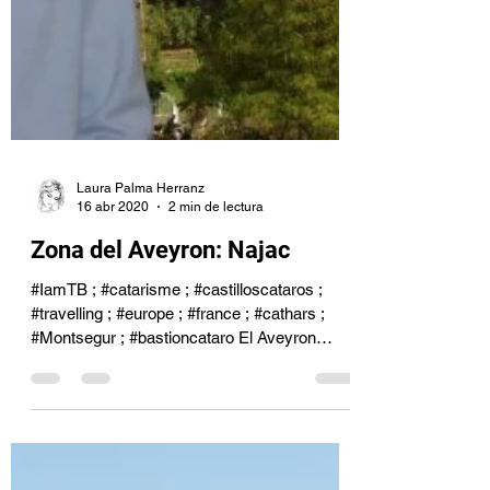
Laura Palma Herranz
16 abr 2020
2 min de lectura
Zona del Aveyron: Najac
#IamTB ; #catarisme ; #castilloscataros ;
#travelling ; #europe ; #france ; #cathars ;
#Montsegur ; #bastioncataro El Aveyron
francés se...