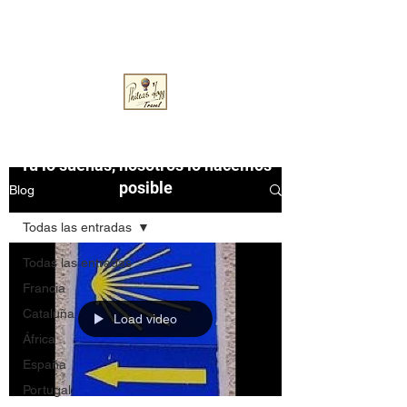
pfoggtravel@gmail.com
Phileas Fogg Travel
Tú lo sueñas, nosotros lo hacemos
posible
Blog
Todas las entradas
Todas las entradas
Francia
Cataluña
Load video
África
España
Portugal