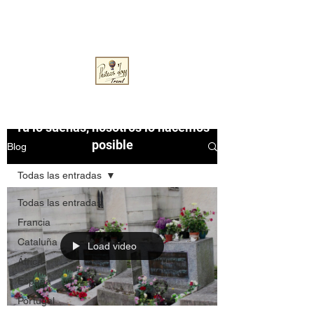
pfoggtravel@gmail.com
Phileas Fogg Travel
Tú lo sueñas, nosotros lo hacemos
posible
Blog
Todas las entradas
Todas las entradas
Francia
Cataluña
Load video
África
España
Portugal