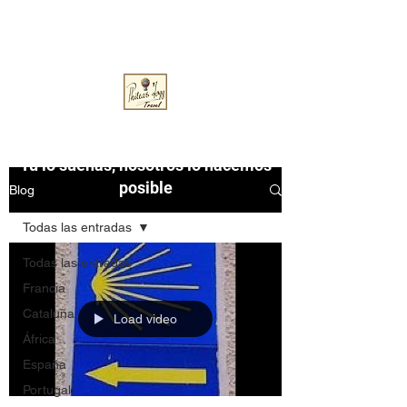
pfoggtravel@gmail.com
Phileas Fogg Travel
Tú lo sueñas, nosotros lo hacemos
posible
Blog
Todas las entradas
Todas las entradas
Francia
Cataluña
Load video
África
España
Portugal