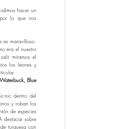
idimos hacer un 
por lo que nos 
 es maravilloso. 
o era el nuestro 
salir miramos el 
os los leones y 
icular.
Waterbuck, Blue 
-nic dentro del 
nos y roban los 
ntón de especies 
 destacar sobre 
rde turquesa con 