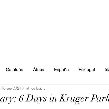
Tú lo sueñas,
nosotros lo
hacemos posible
Cataluña
África
España
Portugal
Ir
z
10 ene 2021
7 min de lectura
ary: 6 Days in Kruger Par
trellas.