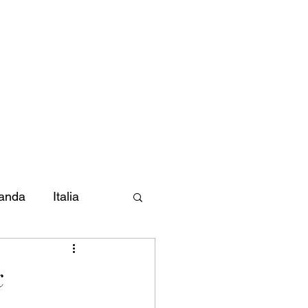
landa
Italia
k