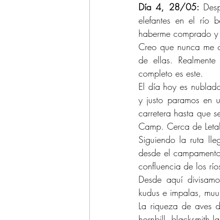
Día 4, 28/05: 
Des
elefantes en el río
haberme comprado y t
Creo que nunca me ca
de ellas. Realmente
completo es este.
El día hoy es nublad
y justo paramos en u
carretera hasta que s
Camp. Cerca de Letaba
Siguiendo la ruta ll
desde el campamento,
confluencia de los rí
Desde aquí divisamos
kudus e impalas, muuu
La riqueza de aves d
hornbill, blacksmith l