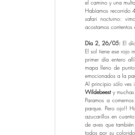
el camino y una mult
Habíamos recorrido 4
safari nocturno: vi
acostamos contentos 
Día 2, 26/05:
 El dí
El sol tiene ese rojo
primer día entero all
mapa lleno de puntos
emocionados a la par 
Al principio sólo ves
Wildebeest
 y muchas
Paramos a comernos u
parque. Pero ojo!! H
azucarillos en cuanto
de aves que también 
todos por su colorido