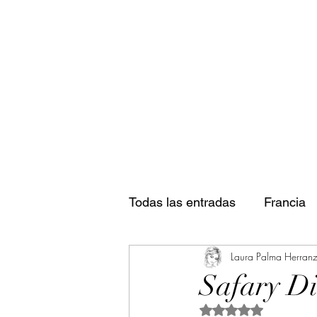
Todas las entradas
Francia
Laura Palma Herran
Safary Di
Obtuvo NaN de 5 es