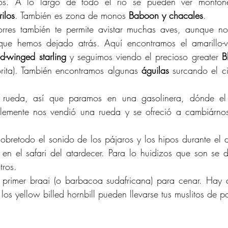
izos. A lo largo de todo el río se pueden ver monto
ilos
. También es zona de monos 
Baboon y chacales
.
rres también te permite avistar muchas aves, aunque no 
ue hemos dejado atrás. Aquí encontramos el amarillo-
d-winged starling
 y seguimos viendo el precioso greater 
B
orita). También encontramos algunas 
águilas
 surcando el ci
rueda, así que paramos en una gasolinera, dónde el
emente nos vendió una rueda y se ofreció a cambiárnosl
obretodo el sonido de los pájaros y los hipos durante el d
n el safari del atardecer. Para lo huidizos que son se de
tros.
primer braai (o barbacoa sudafricana) para cenar. Hay 
os yellow billed hornbill pueden llevarse tus muslitos de po