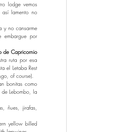
tro lodge vemos 
 así lamento no 
a y no cansarme 
e embargue por 
o de Capricornio
ra ruta por esa 
a el Letaba Rest 
go, of course). 
an bonitas como 
 de Lebombo, la 
 ñues, jirafas, 
n yellow billed 
mith lapwings.