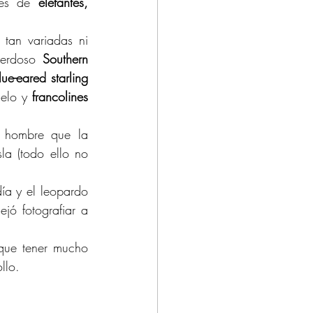
nes de 
elefantes, 
tan variadas ni 
verdoso 
Southern 
lue-eared starling
elo y 
francolines 
 hombre que la 
a (todo ello no 
ía y el leopardo 
jó fotografiar a 
que tener mucho 
llo.