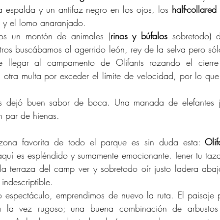
a espalda y un antifaz negro en los ojos, los 
half-collared 
o y el lomo anaranjado.
mos un montón de animales (
rinos y búfalos
 sobretodo) d
ros buscábamos al agerrido león, rey de la selva pero só
e llegar al campamento de Olifants rozando el cierre 
otra multa por exceder el límite de velocidad, por lo qu
nos dejó buen sabor de boca. Una manada de elefantes j
n par de hienas.
zona favorita de todo el parque es sin duda esta: 
Olif
 aquí es espléndido y sumamente emocionante. Tener tu taz
 terraza del camp ver y sobretodo oír justo ladera abajo
indescriptible.
o espectáculo, emprendimos de nuevo la ruta. El paisaje p
 la vez rugoso; una buena combinación de arbustos 