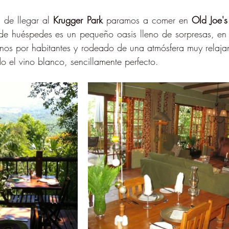
 de llegar al 
Krugger Park
 paramos a comer en 
Old Joe's
 de huéspedes es un pequeño oasis lleno de sorpresas, en 
os por habitantes y rodeado de una atmósfera muy relajant
o el vino blanco, sencillamente perfecto.