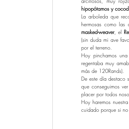
arcillosos, muy roj
hipopótamos y cocodr
La arboleda que reco
hermosas como las q
masked-weaver
, el 
Re
(sin duda mi ave fav
por el terreno.
Hoy pinchamos una 
regentaba muy amabl
más de 120Rands).
De este día destaco s
que conseguimos ver e
placer por todos noso
Hoy haremos nuestra 
cuidado porque si no l