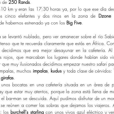
a de 
250 Rands
.
10 km y eran las 17:30 horas ya, por lo que ese día dec
mos cinco elefantes y dos rinos en la zona de 
Dzone
 
de habernos estrenado ya con los 
Big Five
.
a se levantó nublado, pero ver amanecer sobre el río Sabie
 intenso que te recuerda claramente que estás en África. Com
í decidimos que era mejor desayunar en la cafetería. Al 
 rojos, que marcaban los lugares donde habían sido vist
que muy ilusionados decidimos empezar nuestro safari part
 impalas, muchos 
impalas
, 
kudus
 y toda clase de cérvidos: 
 
girafas
. 
nos bocatas en una cafetería situada en un área de pic
ay que estar muy atentos, porque la zona está llena de mo
 el bar-man se descuida. Aquí pudimos disfrutar de un mo
se reúnen a comer las sobras que dejamos los viajeros. A
: los 
burchell's starling
 con unos vivos azul eléctrico y ve