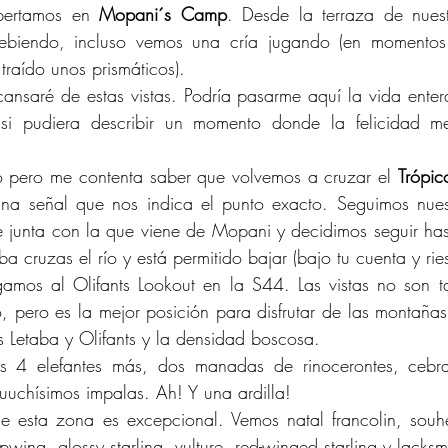
pertamos en 
Mopani´s Camp
. Desde la terraza de nues
 bebiendo, incluso vemos una cría jugando (en momentos
raído unos prismáticos). 
nsaré de estas vistas. Podría pasarme aquí la vida enter
 si pudiera describir un momento donde la felicidad m
o pero me contenta saber que volvemos a cruzar el 
Trópic
na señal que nos indica el punto exacto. Seguimos nuest
e junta con la que viene de Mopani y decidimos seguir hast
 cruzas el río y está permitido bajar (bajo tu cuenta y ries
egamos al Olifants Lookout en la S44. Las vistas no son t
 pero es la mejor posición para disfrutar de las montañas
os Letaba y Olifants y la densidad boscosa.
 4 elefantes más, dos manadas de rinocerontes, cebras,
uchísimos impalas. Ah! Y una ardilla!
e esta zona es excepcional. Vemos natal francolin, souher
apwing, glossy starling, vulture, red-winged starling y lacks