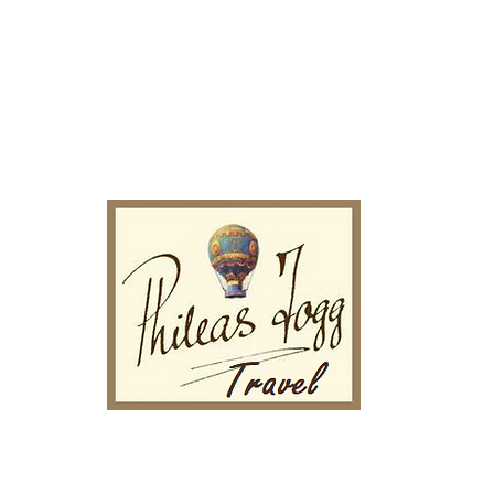
nicio
Acerca de
Blog
Más
Phileas Fogg Travel