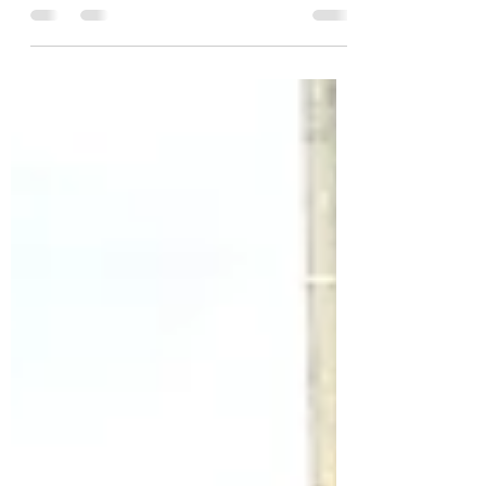
amplio y magnífico y cruzado por señoriales
puentes, Albi...